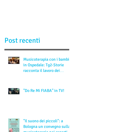
sulla musicoterapia ne
reparti pediatrici
Post recenti
Musicoterapia con i bambini
in Ospedale: Tg2-Storie
racconta il lavoro dei
professionisti di MusicSp
"Do Re Mi FIABA" in TV!
"Il suono dei piccoli": a
Bologna un convegno sulla