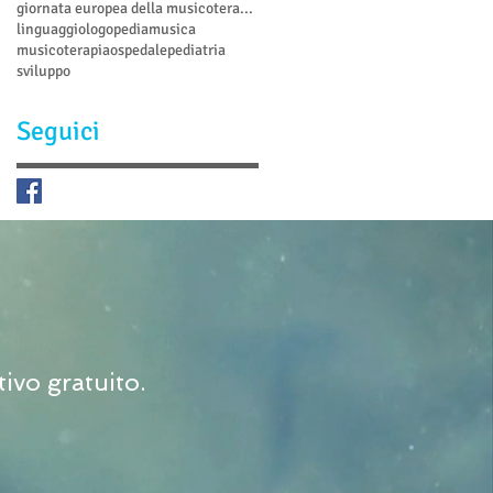
giornata europea della musicoterapia
linguaggio
logopedia
musica
musicoterapia
ospedale
pediatria
sviluppo
Seguici
ivo gratuito.