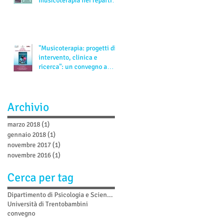
musicoterapia nei reparti
pediatrici
"Musicoterapia: progetti di
intervento, clinica e
ricerca": un convegno a
Rovereto in occa
Archivio
marzo 2018
(1)
1 post
gennaio 2018
(1)
1 post
novembre 2017
(1)
1 post
novembre 2016
(1)
1 post
Cerca per tag
Dipartimento di Psicologia e Scienze Cognitive
Università di Trento
bambini
convegno