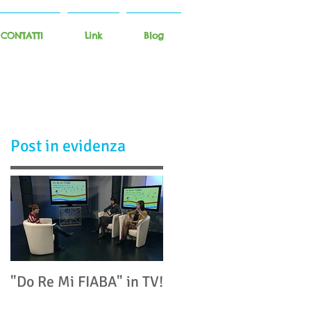
CONTATTI
Link
Blog
Post in evidenza
"Do Re Mi FIABA" in TV!
"Il suono dei piccoli": a
Bologna un convegno