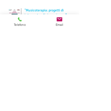
"Musicoterapia: progetti di
intervento, clinica e ricerca": un
convegno a Rovereto in occa
Telefono
Email
Archivio
marzo 2018
(1)
1 post
gennaio 2018
(1)
1 post
novembre 2017
(1)
1 post
novembre 2016
(1)
1 post
Cerca per tag
Dipartimento di Psicologia e Scienze Cognitive
Università di Trento
bambini
convegno
giornata europea della musicoterapia