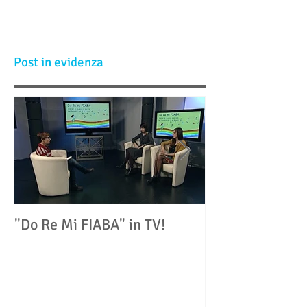
Post in evidenza
"Do Re Mi FIABA" in TV!
"Il suono dei pic
Bologna un con
musicoterapia n
pediatrici